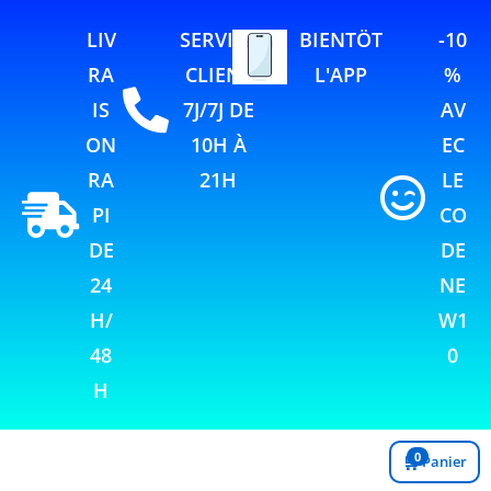
LIV
SERVICE
BIENTÖT
-10
RA
CLIENT
L'APP
%
IS
7J/7J DE
AV
ON
10H À
EC
RA
21H
LE
PI
CO
DE
DE
24
NE
H/
W1
48
0
H
0
🛒
Panier