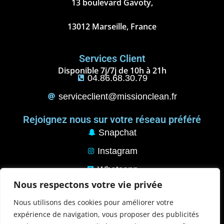
13 boulevard Gavoty,
13012 Marseille, France
Services Client
Disponible 7j/7j de 10h à 21h
04.86.68.30.79
serviceclient@missionclean.fr
Rejoignez nous sur votre réseau préféré
Snapchat
Instagram
Whatsapp
Nous respectons votre vie privée
Pinterest
Nous utilisons des cookies pour améliorer votre
Tik Tok
expérience de navigation, vous proposer des publicités