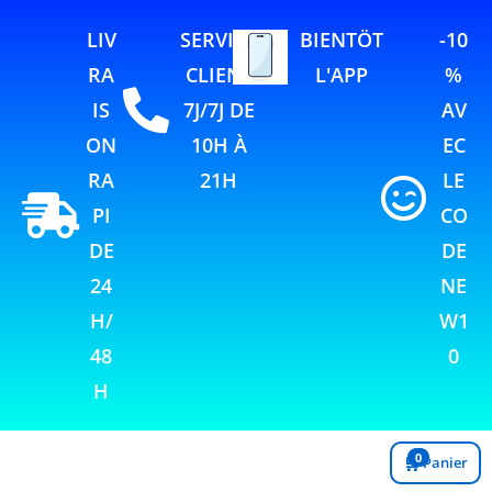
LIV
SERVICE
BIENTÖT
-10
RA
CLIENT
L'APP
%
IS
7J/7J DE
AV
ON
10H À
EC
RA
21H
LE
PI
CO
DE
DE
24
NE
H/
W1
48
0
H
0
🛒
Panier