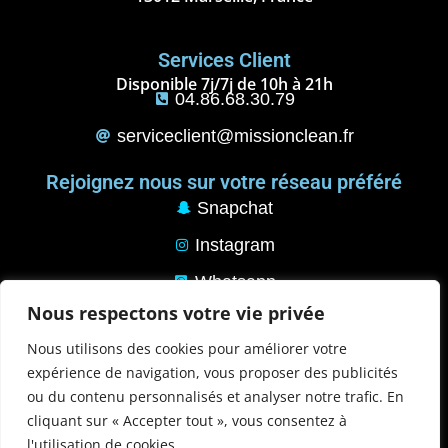
Services Client
Disponible 7j/7j de 10h à 21h
04.86.68.30.79
serviceclient@missionclean.fr
Rejoignez nous sur votre réseau préféré
Snapchat
Instagram
Whatsapp
Nous respectons votre vie privée
Pinterest
Nous utilisons des cookies pour améliorer votre
Tik Tok
expérience de navigation, vous proposer des publicités
ou du contenu personnalisés et analyser notre trafic. En
Mentions Légales
cliquant sur « Accepter tout », vous consentez à
Mentions légales
l'utilisation de cookies.