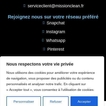
serviceclient@missionclean.fr
Rejoignez nous sur votre réseau préféré
Snapchat
Instagram
Whatsapp
Pinterest
Tik Tok
Nous respectons votre vie privée
Mentions Légales
Nous utilisons des cookies pour améliorer votre expérience
Mentions légales
de navigation, vous proposer des publicités ou du contenu
Conditions de remboursement
personnalisés et analyser notre trafic. En cliquant sur
« Accepter tout », vous consentez à l'utilisation de cookies.
Politique de confidentialité
Personnaliser
Refuser
Accepter