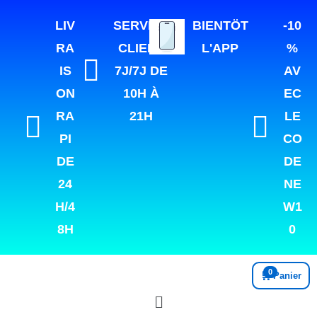
LIV
SERVICE
BIENTÖT
-10
RA
CLIENT
L'APP
%
IS
7J/7J DE
AV
ON
10H À
EC
RA
21H
LE
PI
CO
DE
DE
24
NE
H/4
W1
8H
0
0
🛒
Panier