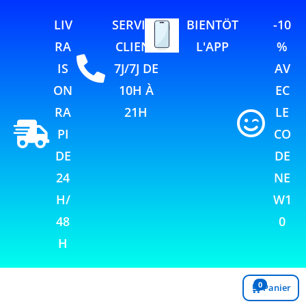
LIV
SERVICE
BIENTÖT
-10
RA
CLIENT
L'APP
%
IS
7J/7J DE
AV
ON
10H À
EC
RA
21H
LE
PI
CO
DE
DE
24
NE
H/
W1
48
0
H
0
🛒
Panier